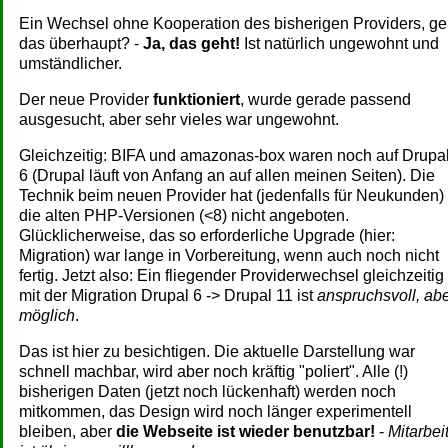
Ein Wechsel ohne Kooperation des bisherigen Providers, ge
das überhaupt? -
Ja, das geht!
Ist natürlich ungewohnt und
umständlicher.
Der neue Provider
funktioniert
, wurde gerade passend
ausgesucht, aber sehr vieles war ungewohnt.
Gleichzeitig: BIFA und amazonas-box waren noch auf Drupa
6 (Drupal läuft von Anfang an auf allen meinen Seiten). Die
Technik beim neuen Provider hat (jedenfalls für Neukunden)
die alten PHP-Versionen (<8) nicht angeboten.
Glücklicherweise, das so erforderliche Upgrade (hier:
Migration) war lange in Vorbereitung, wenn auch noch nicht
fertig. Jetzt also: Ein fliegender Providerwechsel gleichzeitig
mit der Migration Drupal 6 -> Drupal 11 ist
anspruchsvoll, ab
möglich
.
Das ist hier zu besichtigen. Die aktuelle Darstellung war
schnell machbar, wird aber noch kräftig "poliert". Alle (!)
bisherigen Daten (jetzt noch lückenhaft) werden noch
mitkommen, das Design wird noch länger experimentell
bleiben, aber
die Webseite ist wieder benutzbar!
-
Mitarbei