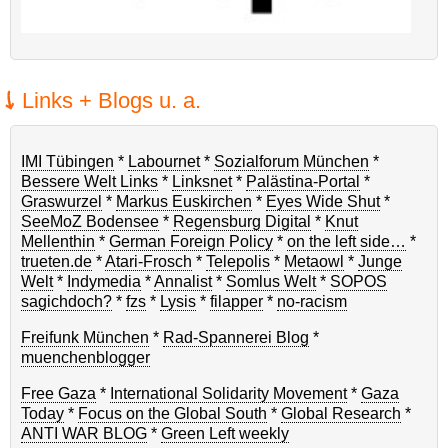
Links + Blogs u. a.
IMI Tübingen
*
Labournet
*
Sozialforum München
*
Bessere Welt Links
*
Linksnet
*
Palästina-Portal
*
Graswurzel
*
Markus Euskirchen
*
Eyes Wide Shut
*
SeeMoZ Bodensee
*
Regensburg Digital
*
Knut
Mellenthin
*
German Foreign Policy
*
on the left side…
*
trueten.de
*
Atari-Frosch
*
Telepolis
*
Metaowl
*
Junge
Welt
*
Indymedia
*
Annalist
*
Somlus Welt
*
SOPOS
sagichdoch?
*
fzs
*
Lysis
*
filapper
*
no-racism
Freifunk München
*
Rad-Spannerei Blog
*
muenchenblogger
Free Gaza
*
International Solidarity Movement
*
Gaza
Today
*
Focus on the Global South
*
Global Research
*
ANTI WAR BLOG
*
Green Left weekly