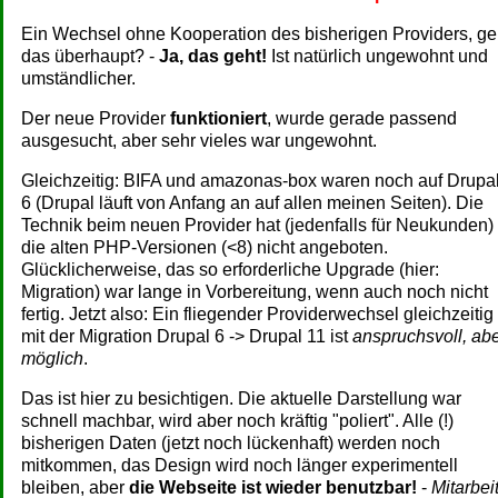
Ein Wechsel ohne Kooperation des bisherigen Providers, ge
das überhaupt? -
Ja, das geht!
Ist natürlich ungewohnt und
umständlicher.
Der neue Provider
funktioniert
, wurde gerade passend
ausgesucht, aber sehr vieles war ungewohnt.
Gleichzeitig: BIFA und amazonas-box waren noch auf Drupa
6 (Drupal läuft von Anfang an auf allen meinen Seiten). Die
Technik beim neuen Provider hat (jedenfalls für Neukunden)
die alten PHP-Versionen (<8) nicht angeboten.
Glücklicherweise, das so erforderliche Upgrade (hier:
Migration) war lange in Vorbereitung, wenn auch noch nicht
fertig. Jetzt also: Ein fliegender Providerwechsel gleichzeitig
mit der Migration Drupal 6 -> Drupal 11 ist
anspruchsvoll, ab
möglich
.
Das ist hier zu besichtigen. Die aktuelle Darstellung war
schnell machbar, wird aber noch kräftig "poliert". Alle (!)
bisherigen Daten (jetzt noch lückenhaft) werden noch
mitkommen, das Design wird noch länger experimentell
bleiben, aber
die Webseite ist wieder benutzbar!
-
Mitarbei