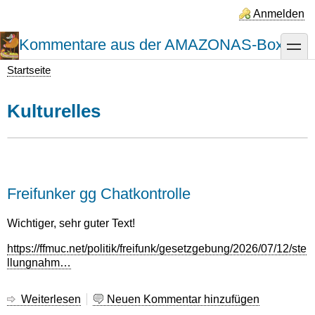
Direkt
Anmelden
zum
Inhalt
Kommentare aus der AMAZONAS-Box
toggle
Startseite
Pfadnavigation
Kulturelles
Freifunker gg Chatkontrolle
Wichtiger, sehr guter Text!
https://ffmuc.net/politik/freifunk/gesetzgebung/2026/07/12/ste
llungnahm…
Weiterlesen
über
Neuen Kommentar hinzufügen
Freifunker