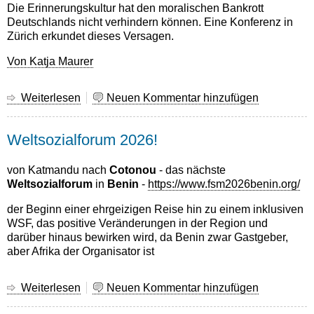
Die Erinnerungskultur hat den moralischen Bankrott
Deutschlands nicht verhindern können. Eine Konferenz in
Zürich erkundet dieses Versagen.
Von Katja Maurer
Weiterlesen
über
Neuen Kommentar hinzufügen
Ex-
Erinnerungsweltmeister
Weltsozialforum 2026!
-
ein
bemerkenswertes
von Katmandu nach
Cotonou
- das nächste
Essay
Weltsozialforum
in
Benin
-
https://www.fsm2026benin.org/
von
der
Beginn einer ehrgeizigen Reise hin zu einem inklusiven
Katia
WSF, das positive Veränderungen in der Region
und
Maurer
darüber hinaus bewirken wird, da Benin zwar Gastgeber,
aber Afrika der Organisator ist
Weiterlesen
über
Neuen Kommentar hinzufügen
Weltsozialforum