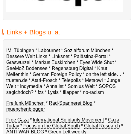
Links + Blogs u. a.
IMI Tübingen
*
Labournet
*
Sozialforum München
*
Bessere Welt Links
*
Linksnet
*
Palästina-Portal
*
Graswurzel
*
Markus Euskirchen
*
Eyes Wide Shut
*
SeeMoZ Bodensee
*
Regensburg Digital
*
Knut
Mellenthin
*
German Foreign Policy
*
on the left side…
*
trueten.de
*
Atari-Frosch
*
Telepolis
*
Metaowl
*
Junge
Welt
*
Indymedia
*
Annalist
*
Somlus Welt
*
SOPOS
sagichdoch?
*
fzs
*
Lysis
*
filapper
*
no-racism
Freifunk München
*
Rad-Spannerei Blog
*
muenchenblogger
Free Gaza
*
International Solidarity Movement
*
Gaza
Today
*
Focus on the Global South
*
Global Research
*
ANTI WAR BLOG
*
Green Left weekly