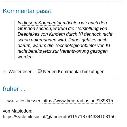
gg
Kommentar passt:
Chatkontrolle
In
diesem Kommentar
möchten wir nach den
Gründen suchen, warum die Herstellung von
Deepfakes von Kindern durch KI dennoch nicht
schon unterbunden wird. Dabei geht es auch
darum, warum die Technologieanbieter von KI
nicht bereits jetzt zur Verantwortung gezogen
werden.
Weiterlesen
über
Neuen Kommentar hinzufügen
Kommentar
passt:
früher ...
... war alles besser:
https://www.freie-radios.net/139815
von Mastodon:
https://systemli.social/@anneroth/115718744334108156