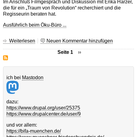
Im Anschluß Filmgespräch und Diskussion mit Erika Harzer,
die für ein „Traum von Revolution“ recherchiert und die
Regisseurin beraten hat.
Ausführlich beim Öku-Büro ...
Weiterlesen
über
Neuen Kommentar hinzufügen
So.
Seite 1
Nächste
››
14.4.:
Seite
Nicaragua:
Seitennummerierung
Ein
Traum
ich bei
Mastodon
von
Revolution
dazu:
https://www.drupal.org/user/25375
https://www.drupalcenter.de/user/9
und vor allem:
https://bifa-muenchen.de/