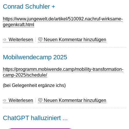
2026!
Conrad Schuhler +
https://www.jungewelt.de/artikel/510092.nachruf-wirksame-
gegenkraft.html
Weiterlesen
über
Neuen Kommentar hinzufügen
Conrad
Schuhler
Mobilwendecamp 2025
+
https://programm.mobiwende.camp/mobility-transformation-
camp-2025/schedule/
(bei Gelegenheit ergänze ichs)
Weiterlesen
über
Neuen Kommentar hinzufügen
Mobilwendecamp
2025
ChatGPT halluziniert ...