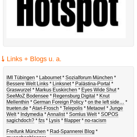
Links + Blogs u. a.
IMI Tübingen
*
Labournet
*
Sozialforum München
*
Bessere Welt Links
*
Linksnet
*
Palästina-Portal
*
Graswurzel
*
Markus Euskirchen
*
Eyes Wide Shut
*
SeeMoZ Bodensee
*
Regensburg Digital
*
Knut
Mellenthin
*
German Foreign Policy
*
on the left side…
*
trueten.de
*
Atari-Frosch
*
Telepolis
*
Metaowl
*
Junge
Welt
*
Indymedia
*
Annalist
*
Somlus Welt
*
SOPOS
sagichdoch?
*
fzs
*
Lysis
*
filapper
*
no-racism
Freifunk München
*
Rad-Spannerei Blog
*