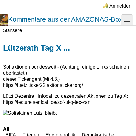
Direkt
Anmelden
zum
Inhalt
Kommentare aus der AMAZONAS-Box
toggle
Startseite
Pfadnavigation
Lützerath Tag X ...
Soliaktionen bundesweit - (Achtung, einige Links scheinen
überlastet!)
dieser Ticker geht (Mi 4,3,)
https://luetziticker22.aktionsticker.org/
Lützi Dezentral: Infocall zu dezentralen Aktionen zu Tag X:
https://lecture.senfcall.de/sof-ukq-tec-zan
All
BIFA
Frieden
Energiepolitik
Demokratische