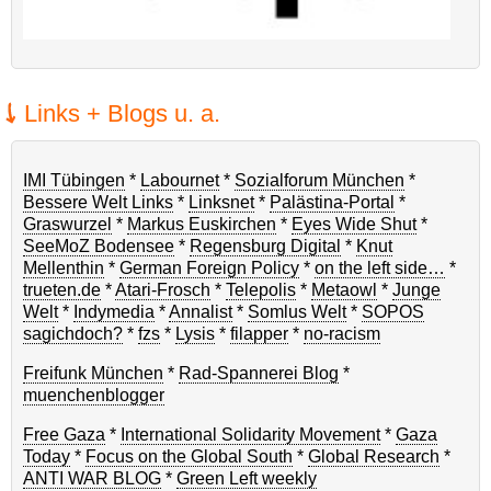
Links + Blogs u. a.
IMI Tübingen
*
Labournet
*
Sozialforum München
*
Bessere Welt Links
*
Linksnet
*
Palästina-Portal
*
Graswurzel
*
Markus Euskirchen
*
Eyes Wide Shut
*
SeeMoZ Bodensee
*
Regensburg Digital
*
Knut
Mellenthin
*
German Foreign Policy
*
on the left side…
*
trueten.de
*
Atari-Frosch
*
Telepolis
*
Metaowl
*
Junge
Welt
*
Indymedia
*
Annalist
*
Somlus Welt
*
SOPOS
sagichdoch?
*
fzs
*
Lysis
*
filapper
*
no-racism
Freifunk München
*
Rad-Spannerei Blog
*
muenchenblogger
Free Gaza
*
International Solidarity Movement
*
Gaza
Today
*
Focus on the Global South
*
Global Research
*
ANTI WAR BLOG
*
Green Left weekly