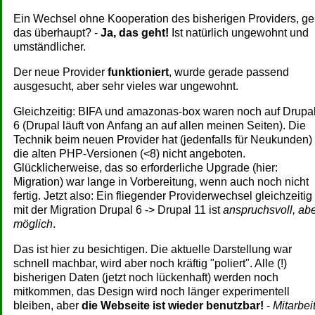
Ein Wechsel ohne Kooperation des bisherigen Providers, ge
das überhaupt? -
Ja, das geht!
Ist natürlich ungewohnt und
umständlicher.
Der neue Provider
funktioniert
, wurde gerade passend
ausgesucht, aber sehr vieles war ungewohnt.
Gleichzeitig: BIFA und amazonas-box waren noch auf Drupa
6 (Drupal läuft von Anfang an auf allen meinen Seiten). Die
Technik beim neuen Provider hat (jedenfalls für Neukunden)
die alten PHP-Versionen (<8) nicht angeboten.
Glücklicherweise, das so erforderliche Upgrade (hier:
Migration) war lange in Vorbereitung, wenn auch noch nicht
fertig. Jetzt also: Ein fliegender Providerwechsel gleichzeitig
mit der Migration Drupal 6 -> Drupal 11 ist
anspruchsvoll, ab
möglich
.
Das ist hier zu besichtigen. Die aktuelle Darstellung war
schnell machbar, wird aber noch kräftig "poliert". Alle (!)
bisherigen Daten (jetzt noch lückenhaft) werden noch
mitkommen, das Design wird noch länger experimentell
bleiben, aber
die Webseite ist wieder benutzbar!
-
Mitarbei