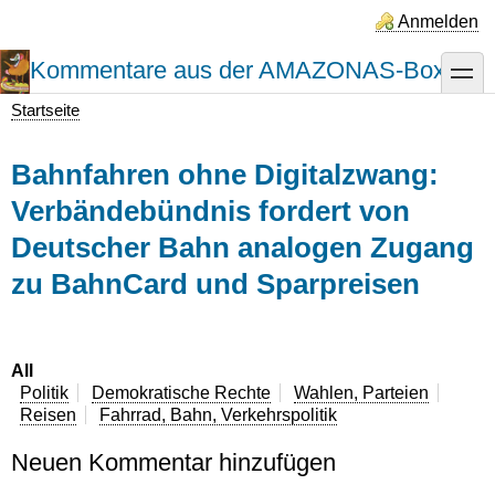
Direkt
Anmelden
zum
Inhalt
Kommentare aus der AMAZONAS-Box
toggle
Startseite
Pfadnavigation
Bahnfahren ohne Digitalzwang:
Verbändebündnis fordert von
Deutscher Bahn analogen Zugang
zu BahnCard und Sparpreisen
All
Politik
Demokratische Rechte
Wahlen, Parteien
Reisen
Fahrrad, Bahn, Verkehrspolitik
Neuen Kommentar hinzufügen